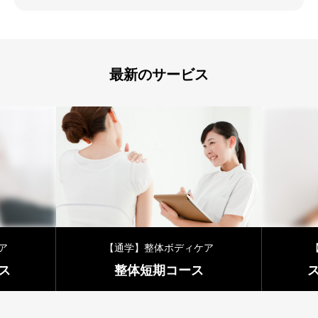
最新のサービス
ディケア
【通学】整体ボディケア
ース
スタンダードコース