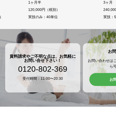
3ヶ月
1
240,000円（税別）
1
実技：50単位 学科：40単位
実
解剖生理学、東洋経絡を学びます。
お
資料請求やご不明な点は、お気軽に
お問い合せ下さい！
お問い合わせは
ら
0120-802-369
受付時間：11:00〜20:30
お